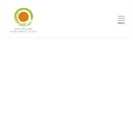
メ
イ
ン
MENU
コ
ン
テ
ン
ツ
３月２日「かつや京都上桂店」店
へ
移
休日のお知らせ
動
カテゴリー
カテゴリー
2026年2月16日
お知らせ
店休日のお知らせ
投稿日