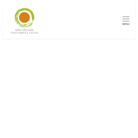
メ
イ
ン
MENU
コ
ン
テ
ン
ツ
へ
移
新着情報
動